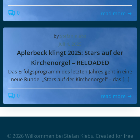
0
read more
by
Stefan Klebs
Juli 4, 2025
Aplerbeck klingt 2025: Stars auf der
Kirchenorgel – RELOADED
Das Erfolgsprogramm des letzten Jahres geht in eine
neue Runde! „Stars auf der Kirchenorgel“ – das […]
0
read more
© 2026 Willkommen bei Stefan Klebs. Created for free