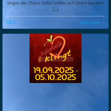
Singen der Chöre. Dafür treffen sich Chöre aus dem
[…]
0
read more