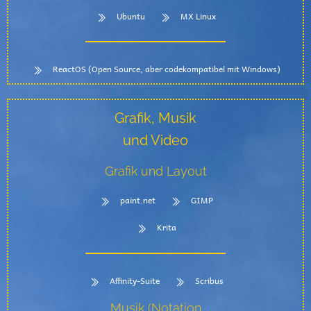
Ubuntu
MX Linux
ReactOS (Open Source, aber codekompatibel mit Windows)
Grafik, Musik
und Video
Grafik und Layout
paint.net
GIMP
Krita
Affinity-Suite
Scribus
Musik (Notation