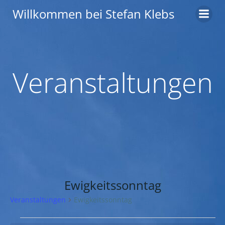
Zum
Willkommen bei Stefan Klebs
Inhalt
springen
Veranstaltungen
Ewigkeitssonntag
Veranstaltungen
Ewigkeitssonntag