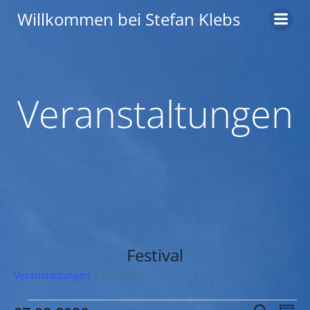
Zum
Willkommen bei Stefan Klebs
Inhalt
springen
Veranstaltungen
Festival
Veranstaltungen
Festival