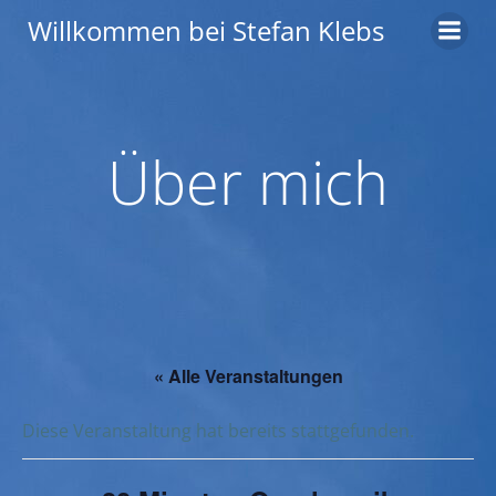
Zum
Willkommen bei Stefan Klebs
Inhalt
springen
Über mich
« Alle Veranstaltungen
Diese Veranstaltung hat bereits stattgefunden.