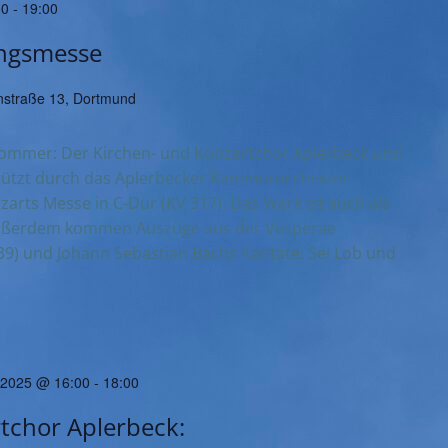
00
-
19:00
ungsmesse
straße 13, Dortmund
Sommer: Der Kirchen- und Konzertchor Aplerbeck und
tützt durch das Aplerbecker Kammerorchester -
rts Messe in C-Dur (KV 317). Das Werk ist auch als
ußerdem kommen Auszüge aus der Vesperae
39) und Johann Sebastian Bachs Kantate: Sei Lob und
 2025 @ 16:00
-
18:00
tchor Aplerbeck: