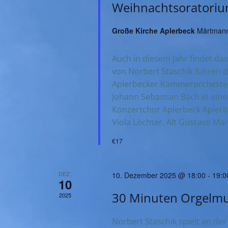
u
Weihnachtsoratori
c
Große Kirche Aplerbeck
Märtmann
h
Auch in diesem Jahr findet das
e
von Norbert Staschik führen 
Aplerbecker Kammerorchester
u
Johann Sebastian Bach in ein
Konzertchor Aplerbeck Aplerb
n
Viola Löchter, Alt Gustavo Mar
d
€17
A
DEZ.
10. Dezember 2025 @ 18:00
-
19:0
10
n
30 Minuten Orgelmu
2025
s
Norbert Staschik spielt an der S