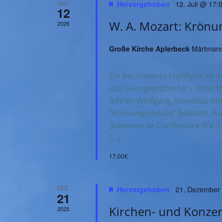
a
JULI
Hervorgehoben
12. Juli @ 17:
12
l
W. A. Mozart: Krön
2026
t
Große Kirche Aplerbeck
Märtmann
u
Ein besonderes Highlight im 
das Georgsorchester - unters
n
führen Wolfgang Amadeus Moza
"Krönungsmesse" bekannt. A
g
Solennes de Confessore (KV 3
[…]
e
17,00€
n
DEZ.
S
Hervorgehoben
21. Dezember
21
Kirchen- und Konzer
2025