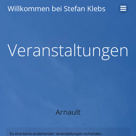
Zum
Willkommen bei Stefan Klebs
Inhalt
springen
Veranstaltungen
Arnault
Es sind keine anstehenden Veranstaltungen vorhanden.