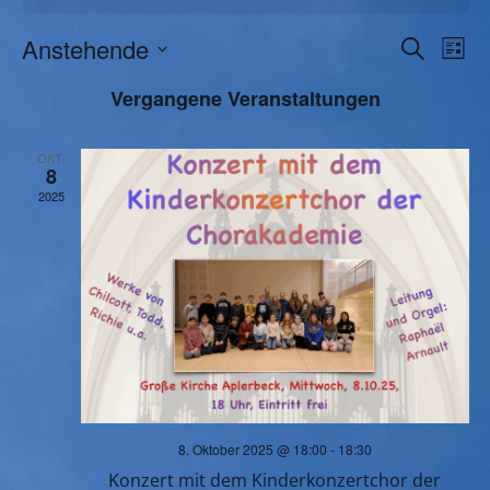
V
V
Anstehende
Suche
Liste
Datum
e
e
Vergangene Veranstaltungen
wählen.
r
r
OKT.
8
a
a
2025
n
n
s
s
t
t
a
a
l
8. Oktober 2025 @ 18:00
-
18:30
l
Konzert mit dem Kinderkonzertchor der