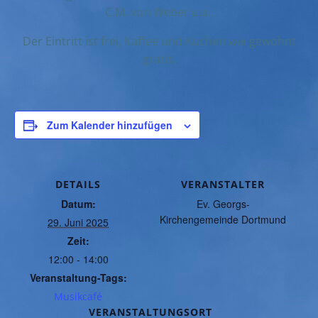
C.M. von Weber u.a..
Der Eintritt ist frei, Kaffee und Kuchen wie gewohnt
gratis.
Zum Kalender hinzufügen
DETAILS
VERANSTALTER
Datum:
Ev. Georgs-
Kirchengemeinde Dortmund
29. Juni 2025
Zeit:
12:00 - 14:00
Veranstaltung-Tags:
Musikcafé
VERANSTALTUNGSORT