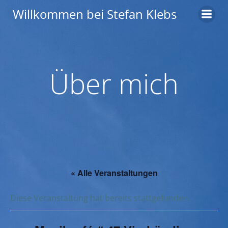
Zum
Willkommen bei Stefan Klebs
Inhalt
springen
Über mich
« Alle Veranstaltungen
Diese Veranstaltung hat bereits stattgefunden.