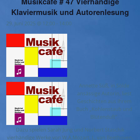
Musikcafé # 47 Vierhändige
Klaviermusik und Autorenlesung
29. Juni 2025 @ 12:00
-
14:00
Annette Süß, in Sölde
ansässige Autorin, liest
Geschichten aus ihrem
Buch „Kohlenstaub und
Blütenduft“.
Dazu spielen Sarah Jung und Norbert Staschik
vierhändige Werke von W.A.Mozart, L. van Beethoven,