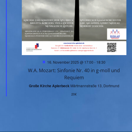
t
t
u
u
n
n
g
g
A
e
Hervorgehoben
16. November 2025 @ 17:00
-
18:30
n
W.A. Mozart: Sinfonie Nr. 40 in g-moll und
n
Requiem
s
Große Kirche Aplerbeck
Märtmannstraße 13, Dortmund
S
i
20€
u
c
h
c