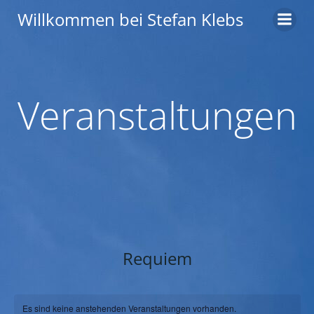
Zum
Willkommen bei Stefan Klebs
Inhalt
springen
Veranstaltungen
Requiem
Es sind keine anstehenden Veranstaltungen vorhanden.