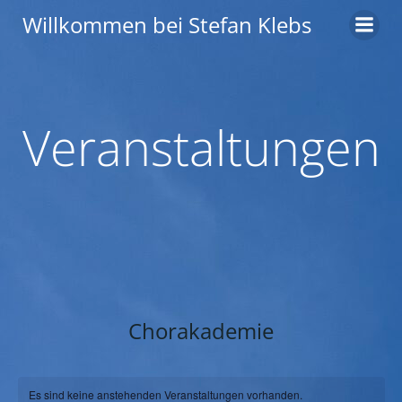
Zum
Willkommen bei Stefan Klebs
Inhalt
springen
Veranstaltungen
Chorakademie
Es sind keine anstehenden Veranstaltungen vorhanden.