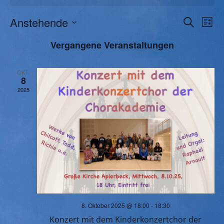
V
V
Anstehende
Suche
Liste
Datum
e
e
Vergangene Veranstaltungen
wählen.
r
r
OKT.
8
a
a
2025
n
n
s
s
t
t
a
a
l
8. Oktober 2025 @ 18:00
-
18:30
l
Konzert mit dem Kinderkonzertchor der