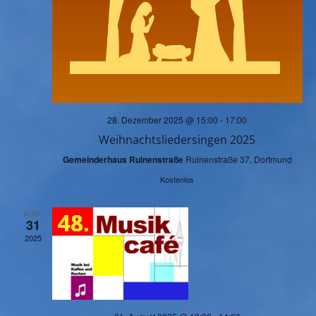
l
t
t
u
u
n
n
g
28. Dezember 2025 @ 15:00
-
17:00
g
Weihnachtsliedersingen 2025
A
Gemeinderhaus Ruinenstraße
Ruinenstraße 37, Dortmund
e
n
Kostenlos
n
s
AUG.
31
2025
S
i
u
c
h