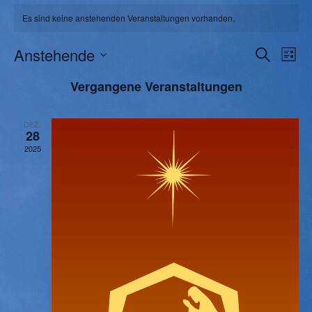
Es sind keine anstehenden Veranstaltungen vorhanden.
V
V
Anstehende
Suche
Liste
Datum
e
e
Vergangene Veranstaltungen
wählen.
r
r
DEZ.
28
a
a
2025
n
n
s
s
t
t
a
a
l